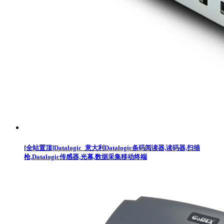
[全站置顶]Datalogic_意大利Datalogic条码阅读器,读码器,扫描
枪,Datalogic传感器,光幕,数据采集移动终端