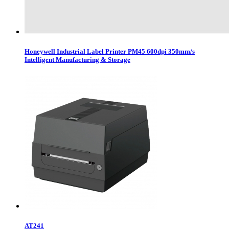
Honeywell Industrial Label Printer PM45 600dpi 350mm/s
Intelligent Manufacturing & Storage
AT241