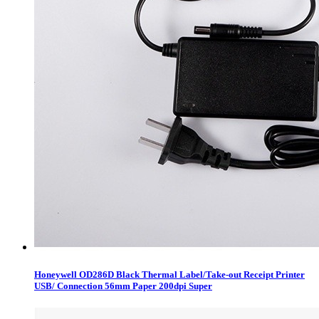
Honeywell OD286D Black Thermal Label/Take-out Receipt Printer
USB/ Connection 56mm Paper 200dpi Super