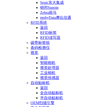
Seuic东大集成
销邦Supoin
Zebra斑马
mobyData摩比信通
RFID系统
返回
RFID标签
RFID读写器
碳带标签纸
条码检测仪
视觉
返回
智能相机
视觉处理器
工业相机
视觉传感器
自动贴标机
返回
全自动贴标机
半自动贴标机
OEM扫描引擎