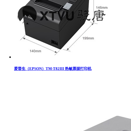
爱普生（EPSON）TM-T82III 热敏票据打印机