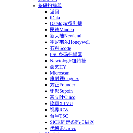
条码扫描器
返回
iData
Datalogic得利捷
民德Mindeo
新大陆Newland
霍尼韦尔Honeywell
石科Scode
PSC条码扫描器
Newtologic纽特捷
豪艺HY
Microscan
康耐视Cognex
方正Founder
销邦Supoin
富立叶Cilico
骁唐XTVU
视界ICW
台半TSC
SICK固定条码扫描器
优博讯Urovo