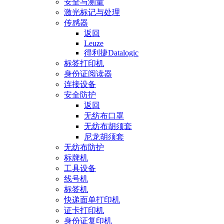
安全与测量
激光标记与处理
传感器
返回
Leuze
得利捷Datalogic
标签打印机
身份证阅读器
连接设备
安全防护
返回
无纺布口罩
无纺布胡须套
尼龙胡须套
无纺布防护
标牌机
工具设备
线号机
标签机
快递面单打印机
证卡打印机
身份证复印机