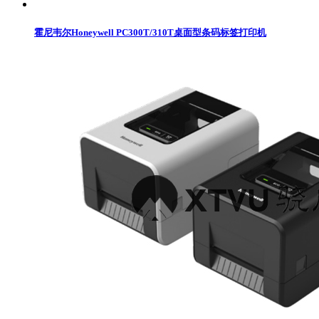
霍尼韦尔Honeywell PC300T/310T桌面型条码标签打印机