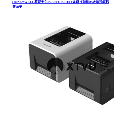
HONEYWELL霍尼韦尔PC300T/PC310T条码打印机热转印视频标
签面单