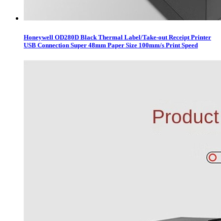
Honeywell OD280D Black Thermal Label/Take-out Receipt Printer
USB Connection Super 48mm Paper Size 100mm/s Print Speed