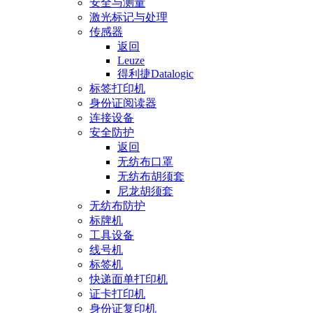
安全与测量
激光标记与处理
传感器
返回
Leuze
得利捷Datalogic
标签打印机
身份证阅读器
连接设备
安全防护
返回
无纺布口罩
无纺布胡须套
尼龙胡须套
无纺布防护
标牌机
工具设备
线号机
标签机
快递面单打印机
证卡打印机
身份证复印机