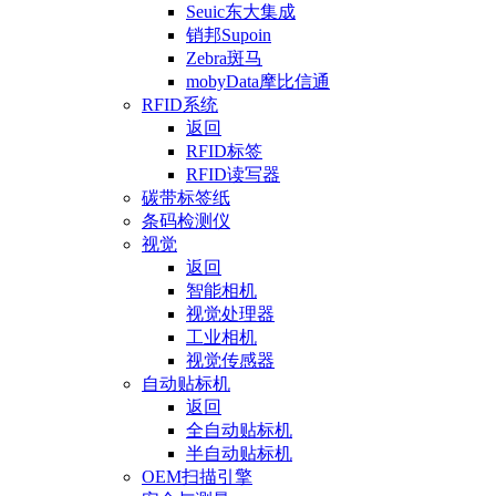
Seuic东大集成
销邦Supoin
Zebra斑马
mobyData摩比信通
RFID系统
返回
RFID标签
RFID读写器
碳带标签纸
条码检测仪
视觉
返回
智能相机
视觉处理器
工业相机
视觉传感器
自动贴标机
返回
全自动贴标机
半自动贴标机
OEM扫描引擎