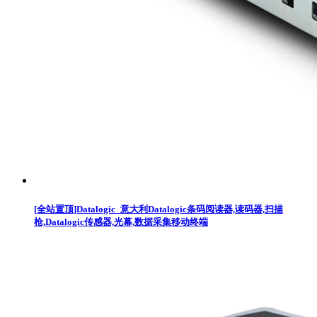
[全站置顶]Datalogic_意大利Datalogic条码阅读器,读码器,扫描
枪,Datalogic传感器,光幕,数据采集移动终端