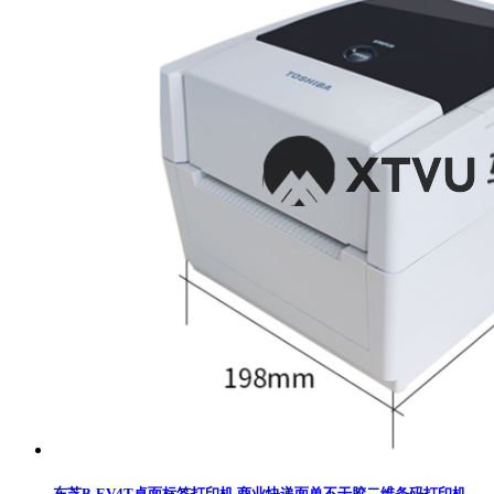
东芝B-EV4T桌面标签打印机 商业快递面单不干胶二维条码打印机