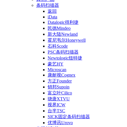
条码扫描器
返回
iData
Datalogic得利捷
民德Mindeo
新大陆Newland
霍尼韦尔Honeywell
石科Scode
PSC条码扫描器
Newtologic纽特捷
豪艺HY
Microscan
康耐视Cognex
方正Founder
销邦Supoin
富立叶Cilico
骁唐XTVU
视界ICW
台半TSC
SICK固定条码扫描器
优博讯Urovo