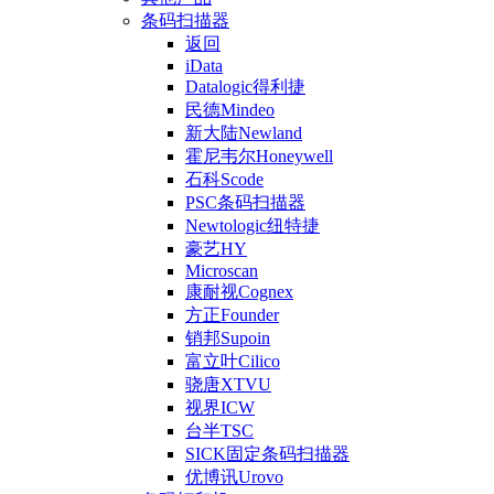
条码扫描器
返回
iData
Datalogic得利捷
民德Mindeo
新大陆Newland
霍尼韦尔Honeywell
石科Scode
PSC条码扫描器
Newtologic纽特捷
豪艺HY
Microscan
康耐视Cognex
方正Founder
销邦Supoin
富立叶Cilico
骁唐XTVU
视界ICW
台半TSC
SICK固定条码扫描器
优博讯Urovo