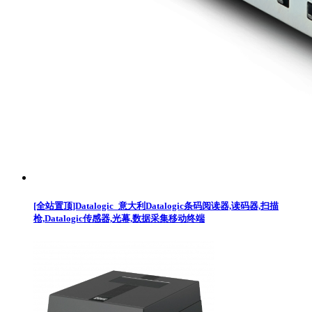
[全站置顶]Datalogic_意大利Datalogic条码阅读器,读码器,扫描
枪,Datalogic传感器,光幕,数据采集移动终端