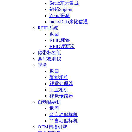
Seuic东大集成
销邦Supoin
Zebra斑马
mobyData摩比信通
RFID系统
返回
RFID标签
RFID读写器
碳带标签纸
条码检测仪
视觉
返回
智能相机
视觉处理器
工业相机
视觉传感器
自动贴标机
返回
全自动贴标机
半自动贴标机
OEM扫描引擎