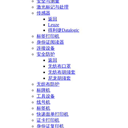
安全与测量
激光标记与处理
传感器
返回
Leuze
得利捷Datalogic
标签打印机
身份证阅读器
连接设备
安全防护
返回
无纺布口罩
无纺布胡须套
尼龙胡须套
无纺布防护
标牌机
工具设备
线号机
标签机
快递面单打印机
证卡打印机
身份证复印机